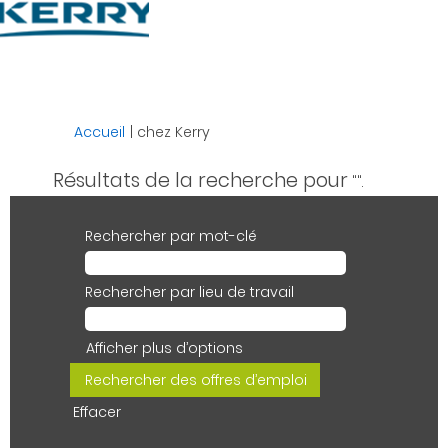
Langue
Visualiser le profil
(page
Accueil
|
chez Kerry
actuelle)
Résultats de la recherche pour
"".
Rechercher par mot-clé
Rechercher par lieu de travail
Afficher plus d’options
Effacer