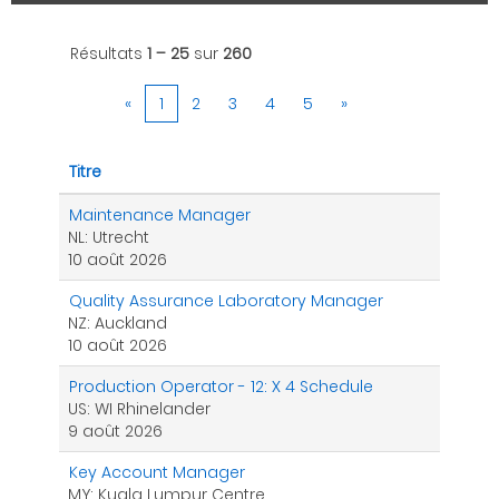
Résultats
1 – 25
sur
260
«
1
2
3
4
5
»
Titre
Maintenance Manager
NL: Utrecht
10 août 2026
Quality Assurance Laboratory Manager
NZ: Auckland
10 août 2026
Production Operator - 12: X 4 Schedule
US: WI Rhinelander
9 août 2026
Key Account Manager
MY: Kuala Lumpur Centre