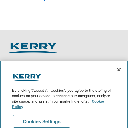
S
S
S
S
’
’
’
’
o
o
o
o
u
u
u
u
v
v
v
v
By clicking “Accept All Cookies”, you agree to the storing of
r
r
r
r
cookies on your device to enhance site navigation, analyze
e
e
e
e
site usage, and assist in our marketing efforts.
Cookie
d
d
d
d
a
a
a
a
Policy
Voir tous les postes
n
n
n
n
s
s
s
s
u
u
u
u
Cookies Settings
n
n
n
n
Intégrez notre bassin de talents
n
n
n
n