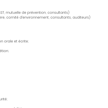
)
SST, mutuelle de prévention, consultants)
ère, comité d’environnement, consultants, auditeurs)
 orale et écrite;
étion;
rité;