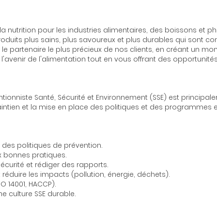
 la nutrition pour les industries alimentaires, des boissons e
roduits plus sains, plus savoureux et plus durables qui sont
e le partenaire le plus précieux de nos clients, en créant un mo
 l'avenir de l'alimentation tout en vous offrant des opportunité
entionniste Santé, Sécurité et Environnement (SSE) est principa
aintien et la mise en place des politiques et des programmes 
 des politiques de prévention.
x bonnes pratiques.
sécurité et rédiger des rapports.
 réduire les impacts (pollution, énergie, déchets).
SO 14001, HACCP).
ne culture SSE durable.