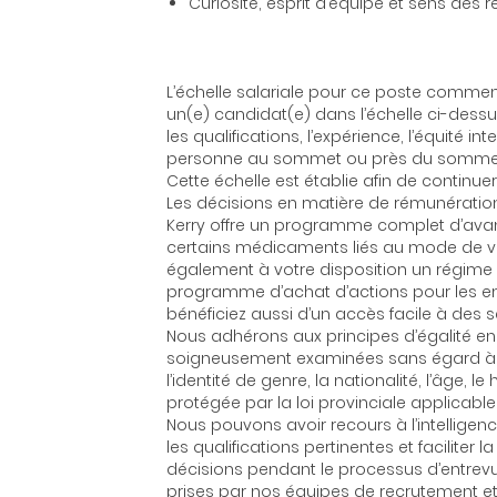
Curiosité, esprit d’équipe et sens des r
L’échelle salariale pour ce poste commen
un(e) candidat(e) dans l’échelle ci-dess
les qualifications, l’expérience, l’équité 
personne au sommet ou près du sommet d
Cette échelle est établie afin de contin
Les décisions en matière de rémunératio
Kerry offre un programme complet d’avan
certains médicaments liés au mode de vie)
également à votre disposition un régime 
programme d’achat d’actions pour les emp
bénéficiez aussi d’un accès facile à des 
Nous adhérons aux principes d’égalité en 
soigneusement examinées sans égard à l’ori
l’identité de genre, la nationalité, l’âge,
protégée par la loi provinciale applicable
Nous pouvons avoir recours à l’intelligence
les qualifications pertinentes et faciliter 
décisions pendant le processus d’entrevu
prises par nos équipes de recrutement e