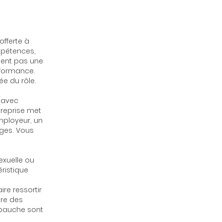
offerte à
mpétences,
ement pas une
rformance.
e du rôle.
.
(avec
treprise met
mployeur, un
ages. Vous
exuelle ou
éristique
ire ressortir
dre des
mbauche sont