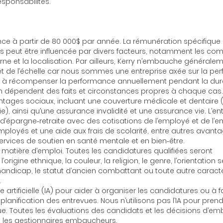
esponsabilités.
ce à partir de 80 000$ par année. La rémunération spécifique 
us peut être influencée par divers facteurs, notamment les co
interne et la localisation. Par ailleurs, Kerry n’embauche général
e l’échelle car nous sommes une entreprise axée sur la pe
uer à récompenser la performance annuellement pendant la duré
n dépendent des faits et circonstances propres à chaque cas
tages sociaux, incluant une couverture médicale et dentaire 
, ainsi qu’une assurance invalidité et une assurance vie. L’en
d’épargne‑retraite avec des cotisations de l’employé et de l’e
loyés et une aide aux frais de scolarité, entre autres avant
services de soutien en santé mentale et en bien‑être.
matière d’emploi. Toutes les candidatures qualifiées seront
gine ethnique, la couleur, la religion, le genre, l’orientation s
 le handicap, le statut d’ancien combattant ou toute autre caract
.
 artificielle (IA) pour aider à organiser les candidatures ou à fa
la planification des entrevues. Nous n’utilisons pas l’IA pour pren
e. Toutes les évaluations des candidats et les décisions d’e
t les gestionnaires embaucheurs.